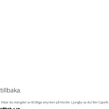
illbaka.
 hittar du mängder av BOBiga smycken på Noolie. Ljungby sa du? Bei Capelli ä
lo@bob-c.se