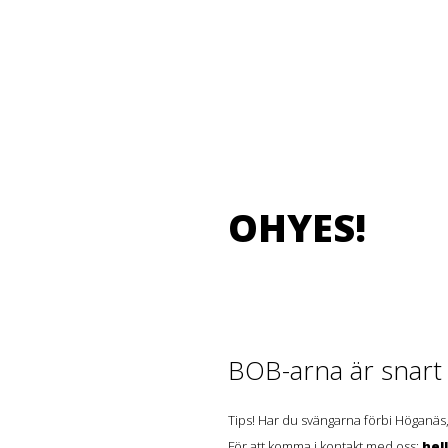
OHYES!
BOB-arna är snart t
Tips! Har du svängarna förbi Höganäs,
För att komma i kontakt med oss:
hel