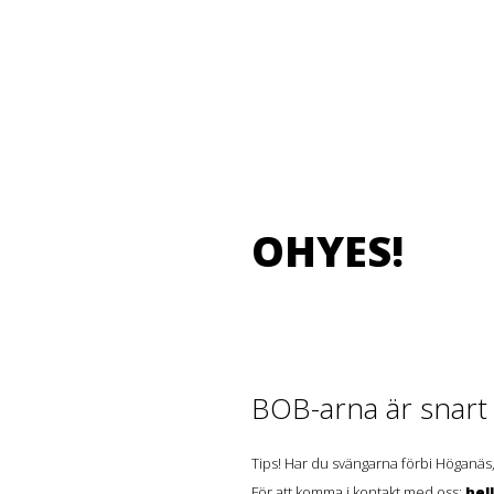
OHYES!
BOB-arna är snart t
Tips! Har du svängarna förbi Höganäs,
För att komma i kontakt med oss:
hel