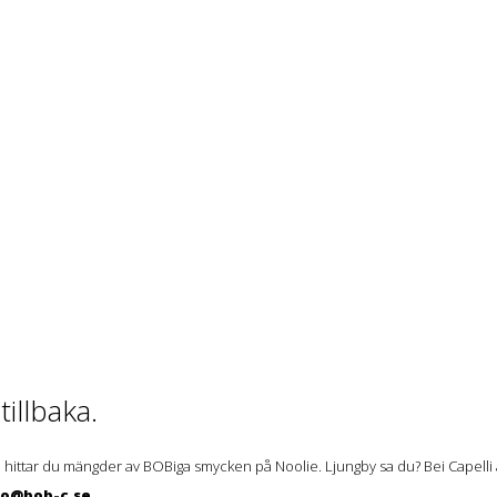
illbaka.
 hittar du mängder av BOBiga smycken på Noolie. Ljungby sa du? Bei Capelli ä
lo@bob-c.se