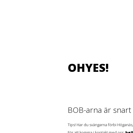
OHYES!
BOB-arna är snart t
Tips! Har du svängarna förbi Höganäs,
För att komma i kontakt med oss:
hel