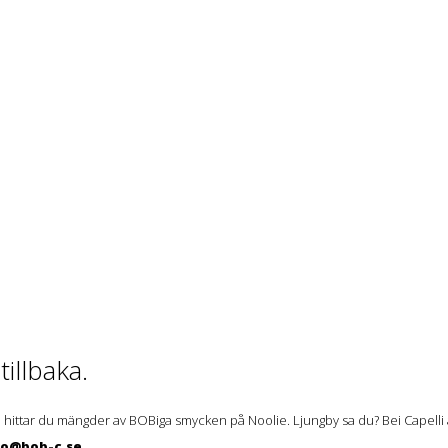
illbaka.
 hittar du mängder av BOBiga smycken på Noolie. Ljungby sa du? Bei Capelli ä
lo@bob-c.se