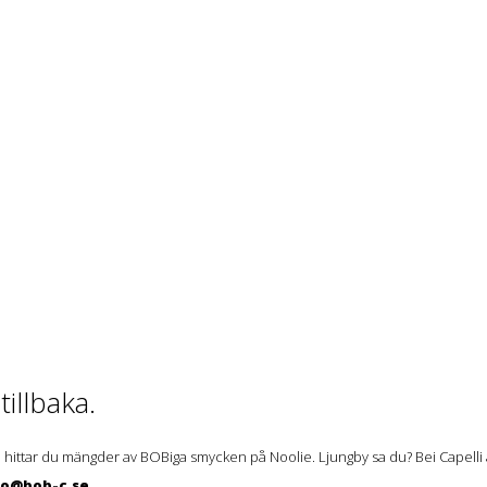
illbaka.
 hittar du mängder av BOBiga smycken på Noolie. Ljungby sa du? Bei Capelli ä
lo@bob-c.se