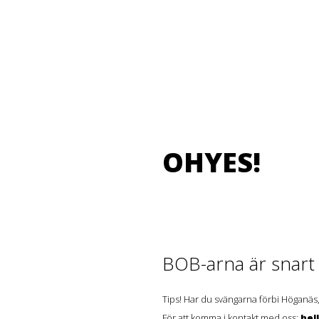
OHYES!
BOB-arna är snart t
Tips! Har du svängarna förbi Höganäs,
För att komma i kontakt med oss:
hel