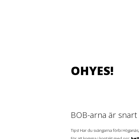
OHYES!
BOB-arna är snart t
Tips! Har du svängarna förbi Höganäs,
För att komma i kontakt med oss:
hel