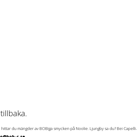
illbaka.
 hittar du mängder av BOBiga smycken på Noolie. Ljungby sa du? Bei Capelli ä
lo@bob-c.se