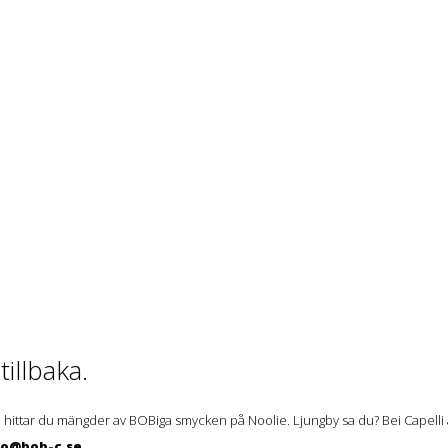
illbaka.
 hittar du mängder av BOBiga smycken på Noolie. Ljungby sa du? Bei Capelli ä
lo@bob-c.se