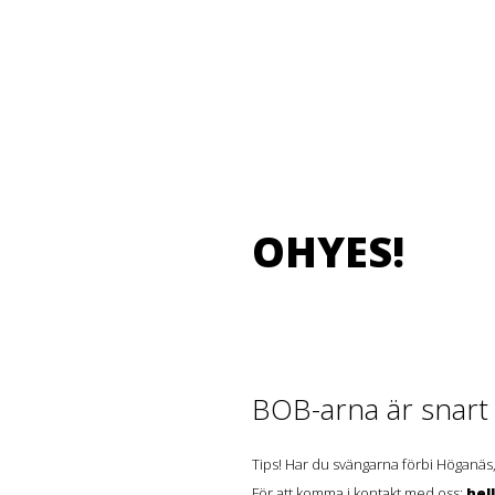
OHYES!
BOB-arna är snart t
Tips! Har du svängarna förbi Höganäs,
För att komma i kontakt med oss:
hel