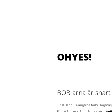
OHYES!
BOB-arna är snart t
Tips! Har du svängarna förbi Höganäs,
För att komma i kontakt med oss:
hel