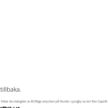
illbaka.
 hittar du mängder av BOBiga smycken på Noolie. Ljungby sa du? Bei Capelli ä
lo@bob-c.se