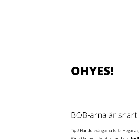
OHYES!
BOB-arna är snart t
Tips! Har du svängarna förbi Höganäs,
För att komma i kontakt med oss:
hel