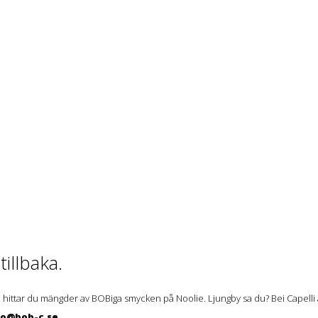
illbaka.
 hittar du mängder av BOBiga smycken på Noolie. Ljungby sa du? Bei Capelli ä
lo@bob-c.se