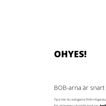
OHYES!
BOB-arna är snart t
Tips! Har du svängarna förbi Höganäs,
För att komma i kontakt med oss:
hel