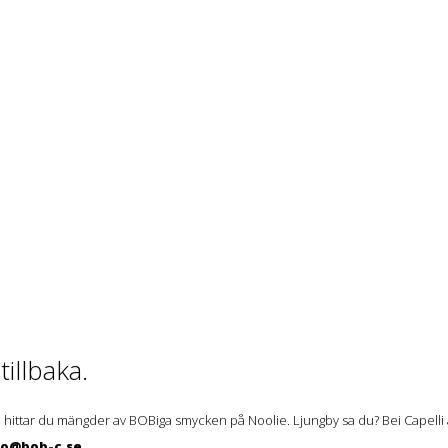
illbaka.
 hittar du mängder av BOBiga smycken på Noolie. Ljungby sa du? Bei Capelli ä
lo@bob-c.se