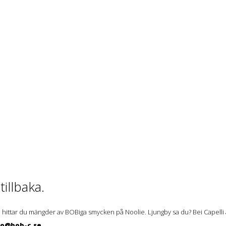
illbaka.
 hittar du mängder av BOBiga smycken på Noolie. Ljungby sa du? Bei Capelli ä
lo@bob-c.se