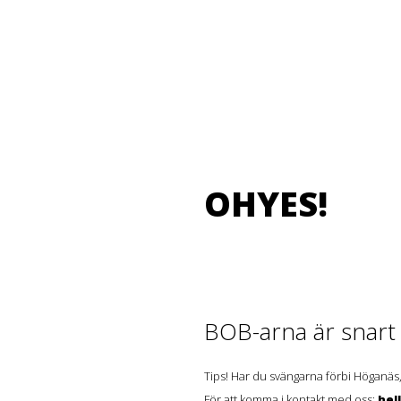
OHYES!
BOB-arna är snart t
Tips! Har du svängarna förbi Höganäs,
För att komma i kontakt med oss:
hel