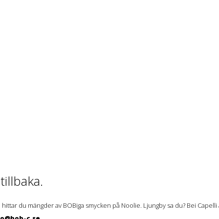
illbaka.
 hittar du mängder av BOBiga smycken på Noolie. Ljungby sa du? Bei Capelli ä
lo@bob-c.se