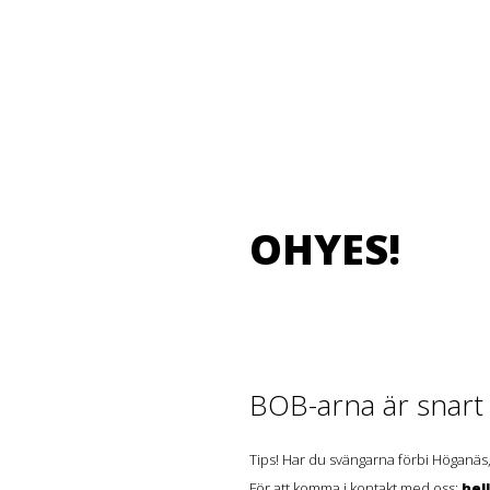
OHYES!
BOB-arna är snart t
Tips! Har du svängarna förbi Höganäs,
För att komma i kontakt med oss:
hel