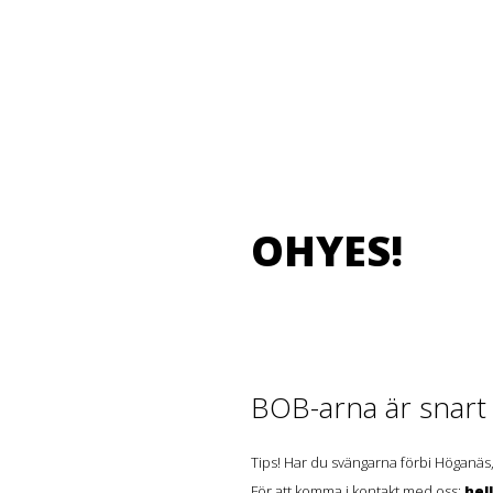
OHYES!
BOB-arna är snart t
Tips! Har du svängarna förbi Höganäs,
För att komma i kontakt med oss:
hel