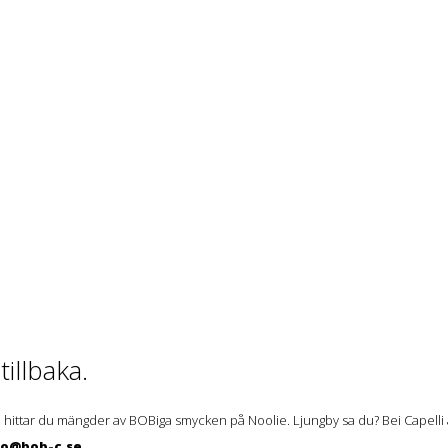
illbaka.
 hittar du mängder av BOBiga smycken på Noolie. Ljungby sa du? Bei Capelli ä
lo@bob-c.se