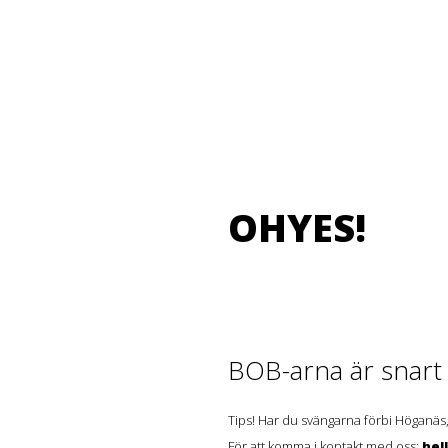
OHYES!
BOB-arna är snart t
Tips! Har du svängarna förbi Höganäs,
För att komma i kontakt med oss:
hel