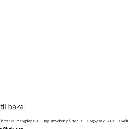
illbaka.
 hittar du mängder av BOBiga smycken på Noolie. Ljungby sa du? Bei Capelli ä
lo@bob-c.se